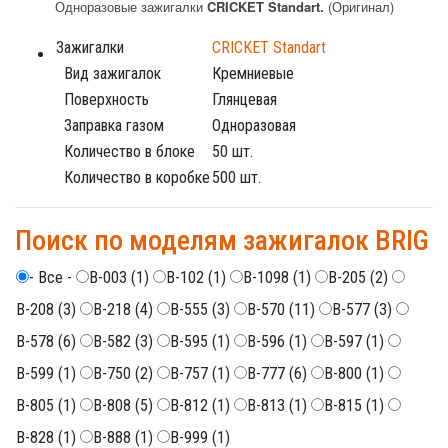
Одноразовые зажигалки
CRICKET Standart.
(Оригинал)
Зажигалки
CRICKET Standart
Вид зажигалок
Кремниевые
Поверхность
Глянцевая
Заправка газом
Одноразовая
Количество в блоке
50 шт.
Количество в коробке
500 шт.
Поиск по моделям зажигалок BRIG
- Все -
B-003 (1)
B-102 (1)
B-1098 (1)
B-205 (2)
B-208 (3)
B-218 (4)
B-555 (3)
B-570 (11)
B-577 (3)
B-578 (6)
B-582 (3)
B-595 (1)
B-596 (1)
B-597 (1)
B-599 (1)
B-750 (2)
B-757 (1)
B-777 (6)
B-800 (1)
B-805 (1)
B-808 (5)
B-812 (1)
B-813 (1)
B-815 (1)
B-828 (1)
B-888 (1)
B-999 (1)